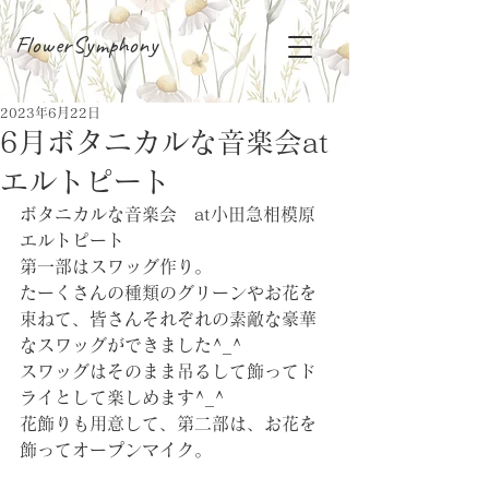
FlowerSymphony
2023年6月22日
6月ボタニカルな音楽会at
エルトピート
ボタニカルな音楽会　at小田急相模原
エルトピート
第一部はスワッグ作り。
たーくさんの種類のグリーンやお花を
束ねて、皆さんそれぞれの素敵な豪華
なスワッグができました^_^
スワッグはそのまま吊るして飾ってド
ライとして楽しめます^_^
花飾りも用意して、第二部は、お花を
飾ってオープンマイク。