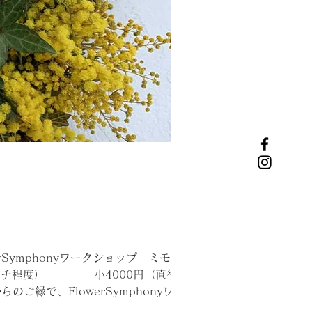
rSymphonyワークショップ ミモザリー
30センチ程度） 小4000円（直径20セ
のご縁で、FlowerSymphonyワーク
フェをやられている、ヒカリヲテラス