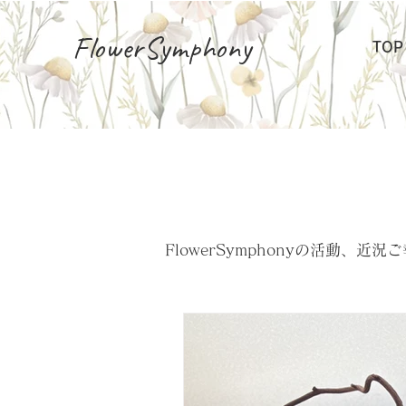
FlowerSymphony
TOP
FlowerSymphonyの活動、近況