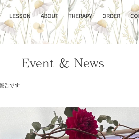
LESSON
ABOUT
THERAPY
ORDER
CO
Event ＆ News
ご報告です