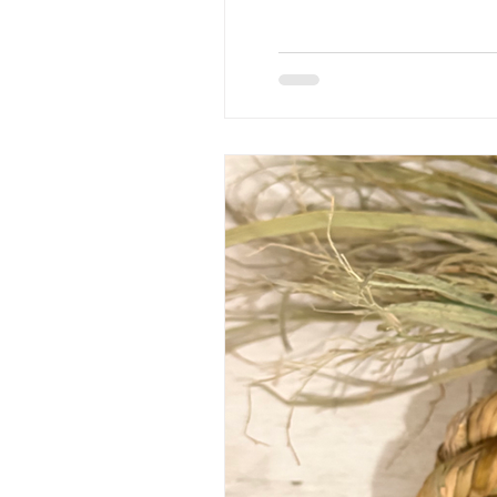
@terrace_yukie
https://note.com
さんのドリンクとおやつを
す。 SOGABLEND https:/