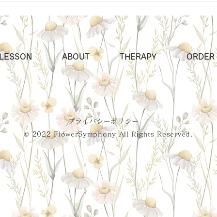
LESSON
ABOUT
THERAPY
ORDER
プライバシーポリシー
© 2022 FlowerSymphony All Rights Reserved.