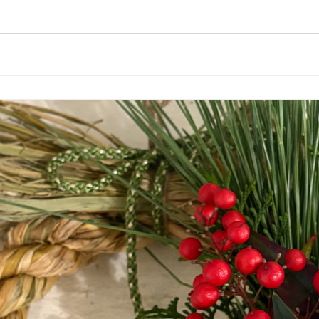
さんの企画、 二人芝居「忘れてしまったことなど」の上演もあります。
/mchkhrk/n/nf296f393fce3 11時から17時までカフェ
お楽しみ頂けます。 （演劇上演中もご飲食頂けます） 春のひ
/seish