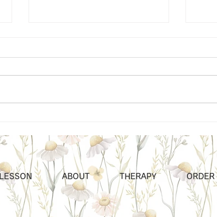
イベントレッスン春のミモザ
20
リース作り
した
LESSON
ABOUT
THERAPY
ORDER