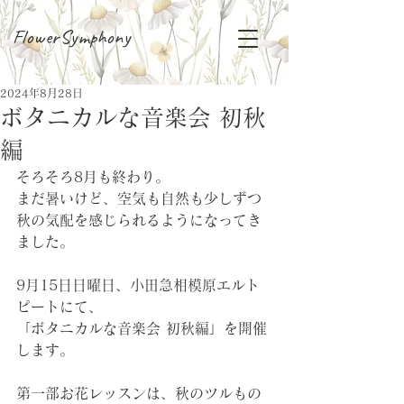
FlowerSymphony
2024年8月28日
ボタニカルな音楽会 初秋
編
そろそろ8月も終わり。
まだ暑いけど、空気も自然も少しずつ
秋の気配を感じられるようになってき
ました。
9月15日日曜日、小田急相模原エルト
ピートにて、
「ボタニカルな音楽会 初秋編」を開催
します。
第一部お花レッスンは、秋のツルもの