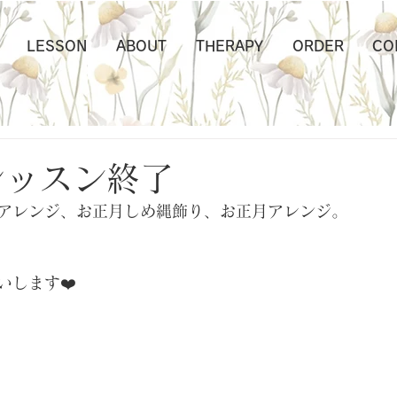
LESSON
ABOUT
THERAPY
ORDER
CO
レッスン終了
アレンジ、お正月しめ縄飾り、お正月アレンジ。
します❤️  